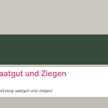
aatgut und Ziegen
erkzeug-saatgut-und-ziegen/