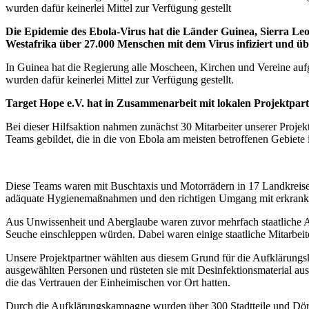
wurden dafür keinerlei Mittel zur Verfügung gestellt
Die Epidemie des Ebola-Virus hat die Länder Guinea, Sierra Leo
Westafrika über 27.000 Menschen mit dem Virus infiziert und ü
In Guinea hat die Regierung alle Moscheen, Kirchen und Vereine auf
wurden dafür keinerlei Mittel zur Verfügung gestellt.
Target Hope e.V. hat in Zusammenarbeit mit lokalen Projektpa
Bei dieser Hilfsaktion nahmen zunächst 30 Mitarbeiter unserer Proje
Teams gebildet, die in die von Ebola am meisten betroffenen Gebiet
Diese Teams waren mit Buschtaxis und Motorrädern in 17 Landkreisen
adäquate Hygienemaßnahmen und den richtigen Umgang mit erkrankten
Aus Unwissenheit und Aberglaube waren zuvor mehrfach staatliche A
Seuche einschleppen würden. Dabei waren einige staatliche Mitarbei
Unsere Projektpartner wählten aus diesem Grund für die Aufklärungs
ausgewählten Personen und rüsteten sie mit Desinfektionsmaterial a
die das Vertrauen der Einheimischen vor Ort hatten.
Durch die Aufklärungskampagne wurden über 300 Stadtteile und Dörfe