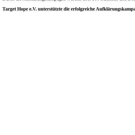
Target Hope e.V. unterstützte die erfolgreiche Aufklärungskamp
©️ 2026Target Hope e.V.
Website made by
Brindustry Digital