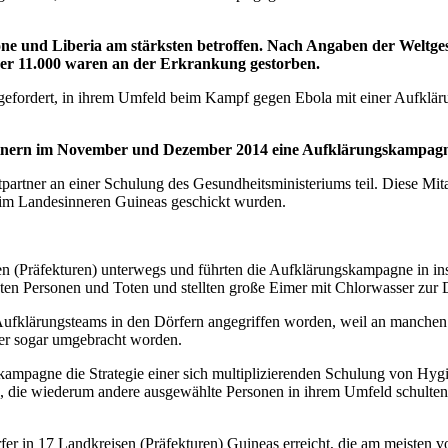
ne und Liberia am stärksten betroffen. Nach Angaben der Weltges
ber 11.000 waren an der Erkrankung gestorben.
gefordert, in ihrem Umfeld beim Kampf gegen Ebola mit einer Aufklär
rtnern im November und Dezember 2014 eine Aufklärungskampagne
ktpartner an einer Schulung des Gesundheitsministeriums teil. Diese Mi
e im Landesinneren Guineas geschickt wurden.
 (Präfekturen) unterwegs und führten die Aufklärungskampagne in insg
 Personen und Toten und stellten große Eimer mit Chlorwasser zur D
ufklärungsteams in den Dörfern angegriffen worden, weil an manchen 
ter sogar umgebracht worden.
kampagne die Strategie einer sich multiplizierenden Schulung von Hyg
us, die wiederum andere ausgewählte Personen in ihrem Umfeld schulte
r in 17 Landkreisen (Präfekturen) Guineas erreicht, die am meisten v